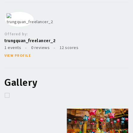
Offered by:
trungquan_freelancer_2
1 events
0 reviews
12 scores
VIEW PROFILE
Gallery