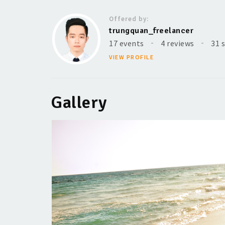
Offered by:
trungquan_freelancer
17 events
4 reviews
31 
VIEW PROFILE
Gallery